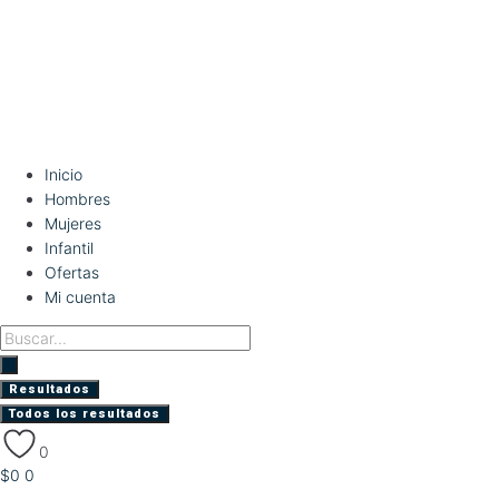
Inicio
Hombres
Mujeres
Infantil
Ofertas
Mi cuenta
Search
...
Resultados
Todos los resultados
0
$
0
0