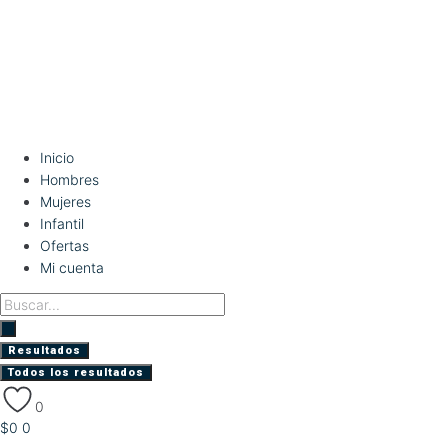
Inicio
Hombres
Mujeres
Infantil
Ofertas
Mi cuenta
Search
...
Resultados
Todos los resultados
0
$
0
0